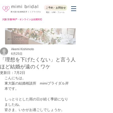
mimi bridal
ご予約・お問合せ
東大阪の結婚相談所 ミミブライダル
電話・ LINE・フォーム
大阪/京都/神戸・オンラインは全国対応
Blog
結婚相談所
婚活コーディネーターブログ
Akemi Kishimoto
6月25日
「理想を下げたくない」と言う人
ほど結婚が遠のくワケ
更新日：
7月2日
こんにちは。
東大阪の結婚相談所　mimiブライダル岸
本です。
しっとりとした雨の日が続く季節になり
ましたね。
皆さま、いかがお過ごしでしょうか。