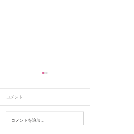
コメント
「30歳までに結婚した
ご成婚者様の披露
コメントを追加…
い」——あと10ヶ月か
参加させていただ
ら始まった彼女の婚活
した