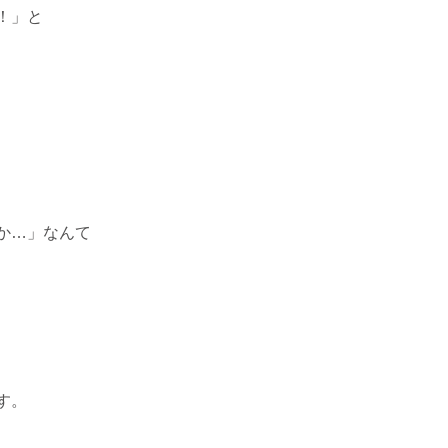
！」と
か…」なんて
す。