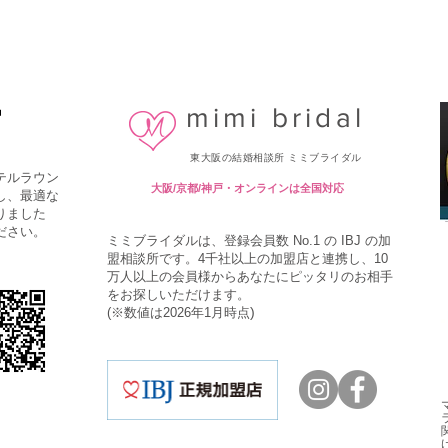
J AWARD® 2026上
「理想を下げたくない
たしました！
ほど結婚が遠のくワケ
mimi bridal
中
東大阪の結婚相談所 ミミブライダル
テルラウン
大阪/京都/神戸・オンラインは全国対応
し、最適な
りました
ださい。
ミミブライダルは、登録会員数 No.1 の IBJ の加
盟相談所です。4千社以上の加盟店と連携し、10
万人以上の会員様
からあなたにピッタリのお相手
をお探しいただけます。
)
(※数値
は2026年1月時点