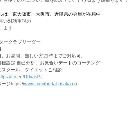
でも多くの方に良いご縁を結んでいただけるよう頑張ります！
ルは　東大阪市、大阪市、近隣県の会員が在籍中
添い対話重視の
します。
サダークラブリーダー
料。
日、お昼間、難しい方21時までご対応可。
目標設定,自己分析、お見合いデートのコーチング
のスクール、ダイエットご相談
ttps://lin.ee/D9yasPc
https://
www.mimibridal-osaka.co