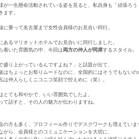
様が一生懸命活動されている姿を見ると、私自身も「頑張ろう
きます。
線に乗って名古屋まで女性会員様のお見合い同行。
にあるマリオットホテルでお見合いに同行しました。
ち着いた雰囲気の中、今回は
両方の仲人が同席
するスタイル。
で盛り上がっているんですよね？」と話題が出て、
阪はちょっとお祭りムードなのに、全国的にはそうでもないの
私は仲人らしくニコニコ笑顔で控えめに（笑）。
はとても和やかで、いい雰囲気でしたよ。
って話すと、その人の魅力が伝わりますね。
会の方も多く、プロフィール作りでデスクワークも増えていま
ながら、会員様とのコミュニケーションを大切に、