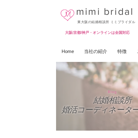
mimi bridal
東大阪の結婚相談所 ミミブライダル
大阪/京都/神戸・オンラインは全国対応
Home
当社の紹介
特徴
Blog
結婚相談所
婚活コーディネータ