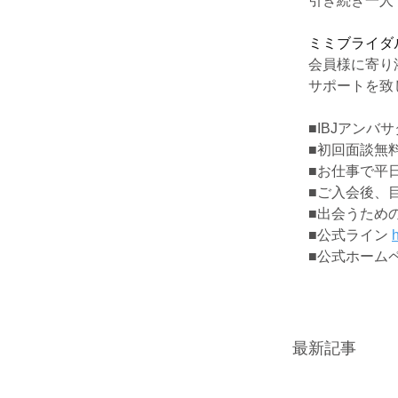
引き続き一人
ミミブライダ
会員様に寄り
サポートを致
■IBJアンバ
■初回面談無
■お仕事で平
■ご入会後、
■出会うため
■公式ライン 
h
■公式ホームページ
最新記事