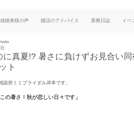
成婚者様の声
婚活のアドバイス
業務日誌
イベ
imoto
ン/お知らせ
サービスについて
8日
に真夏!? 暑さに負けずお見合い同行 
ット
相談所ミミブライダル岸本です。
にこの暑さ！秋が恋しい日々です」