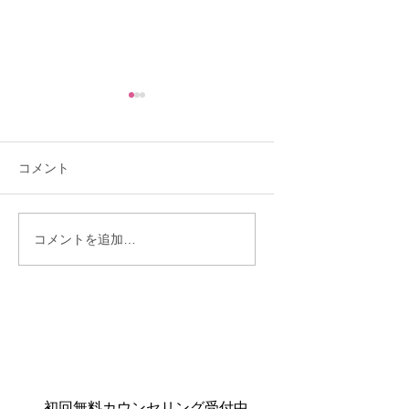
コメント
「理想を下げたくな
「30歳までに結婚
コメントを追加…
い」と言う人ほど結婚
い」——あと10ヶ
が遠のくワケ
ら始まった彼女の
物語♡
初回無料カウンセリング受付中