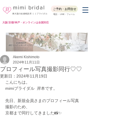
mimi bridal
ご予約・お問合せ
東大阪の結婚相談所 ミミブライダル
電話・ LINE・フォーム
大阪/京都/神戸・オンラインは全国対応
Blog
結婚相談所
婚活コーディネーターブログ
Akemi Kishimoto
2024年11月11日
プロフィール写真撮影同行♡♡
更新日：
2024年11月19日
こんにちは。
mimiブライダル  岸本です。
先日、新規会員さまのプロフィール写真
撮影のため、
京都まで同行してきました📸✨