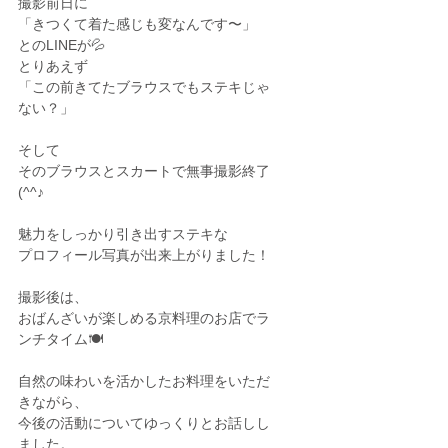
撮影前日に
「きつくて着た感じも変なんです〜」
とのLINEが💦
とりあえず
「この前きてたブラウスでもステキじゃ
ない？」
そして
そのブラウスとスカートで無事撮影終了
(^^♪
魅力をしっかり引き出すステキな
プロフィール写真が出来上がりました！
撮影後は、
おばんざいが楽しめる京料理のお店でラ
ンチタイム🍽️ 
自然の味わいを活かしたお料理をいただ
きながら、
今後の活動についてゆっくりとお話しし
ました。