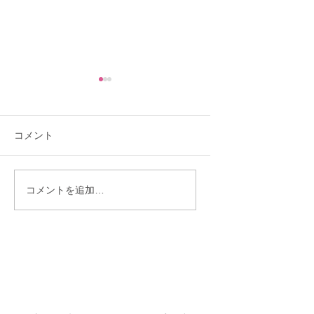
コメント
「理想を下げたくな
「30歳までに結婚
コメントを追加…
い」と言う人ほど結婚
い」——あと10ヶ
が遠のくワケ
ら始まった彼女の
物語♡