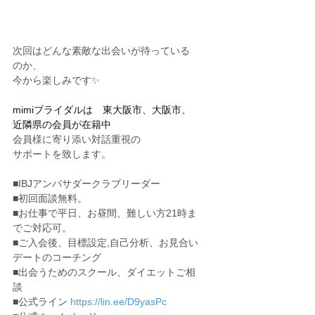
次回はどんな素敵な出会いが待っている
のか、
今から楽しみです✨
mimiブライダルは　東大阪市、大阪市、
近隣県の会員が在籍中
会員様に寄り添い対話重視の
サポートを致します。
■IBJアンバサダークラブリーダー
■初回面談無料。
■お仕事で平日、お昼間、難しい方21時ま
でご対応可。
■ご入会後、目標設定,自己分析、お見合い
デートのコーチング
■出会うためのスクール、ダイエットご相
談
■公式ライン 
https://lin.ee/D9yasPc