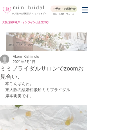
mimi bridal
ご予約・お問合せ
東大阪の結婚相談所 ミミブライダル
電話・ LINE・フォーム
大阪/京都/神戸・オンラインは全国対応
Blog
結婚相談所
婚活コーディネーターブログ
Akemi Kishimoto
2021年2月1日
ミミブライダルサロンでzoomお
見合い、
本こんばんわ。
東大阪の結婚相談所ミミブライダル
岸本明美です。