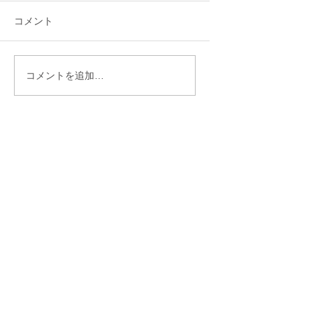
コメント
「理想を下げたくな
「30歳までに結婚
コメントを追加…
い」と言う人ほど結婚
い」——あと10ヶ
が遠のくワケ
ら始まった彼女の
物語♡
初回無料カウンセリング受付中
お問合せもお気軽にどうぞ
大阪/京都/神戸・オンラインは全国対応
東大阪のサロン、大阪市内や東大阪近辺のホ
テルラウンジ・カフェ、またはオンラインで
ヒアリングし、最適な婚活の進め方を提案し
ます。ご不明な点がありましたら、些細なこ