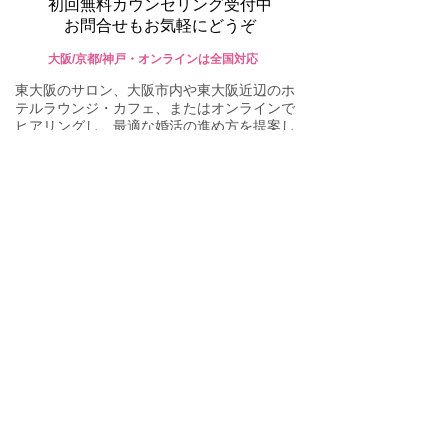
初回無料カウンセリング受付中
お問合せもお気軽にどうぞ
大阪/京都/神戸・オンラインは全国対応
東大阪のサロン、大阪市内や東大阪近辺のホ
テルラウンジ・カフェ、またはオンラインで
ヒアリングし、最適な婚活の進め方を提案し
ます。ご不明な点がありましたら、些細なこ
とでもお気軽にお問い合わせください。
mimi bridal
東大阪の結婚相談所 ミミブライダル
090-3928-5044
営業時間：11〜20時​ 火・水曜は休業
ご予約・お問合せフォーム