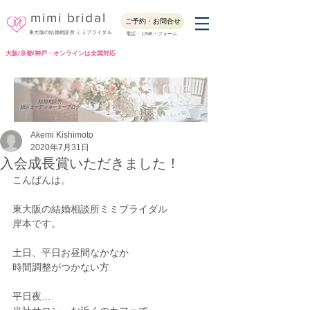
mimi bridal
ご予約・お問合せ
東大阪の結婚相談所 ミミブライダル
電話・ LINE・フォーム
大阪/京都/神戸・オンラインは全国対応
Blog
結婚相談所
婚活コーディネーターブログ
Akemi Kishimoto
2020年7月31日
入会成長賞いただきました！
こんばんは。
東大阪の結婚相談所ミミブライダル
岸本です。
土日、平日お昼間なかなか
時間調整がつかない方
平日夜…