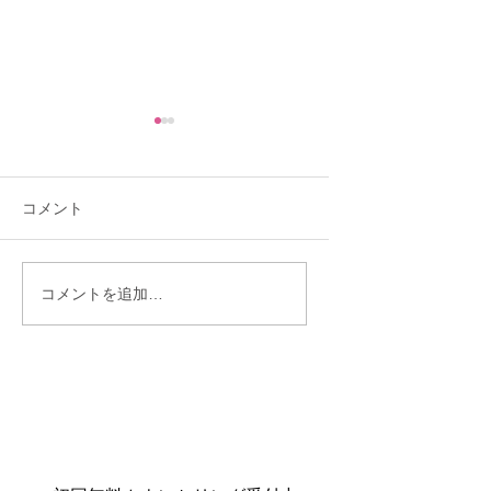
コメント
「理想を下げたくな
「30歳までに結婚
コメントを追加…
い」と言う人ほど結婚
い」——あと10ヶ
が遠のくワケ
ら始まった彼女の
物語♡