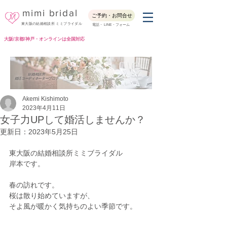
mimi bridal
ご予約・お問合せ
東大阪の結婚相談所 ミミブライダル
電話・ LINE・フォーム
大阪/京都/神戸・オンラインは全国対応
Blog
結婚相談所
婚活コーディネーターブログ
Akemi Kishimoto
2023年4月11日
女子力UPして婚活しませんか？
更新日：
2023年5月25日
東大阪の結婚相談所ミミブライダル
岸本です。
春の訪れです。
桜は散り始めていますが、
そよ風が暖かく気持ちのよい季節です。