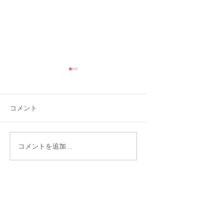
コメント
「理想を下げたくな
「30歳までに結婚
コメントを追加…
い」と言う人ほど結婚
い」——あと10ヶ
が遠のくワケ
ら始まった彼女の
物語♡