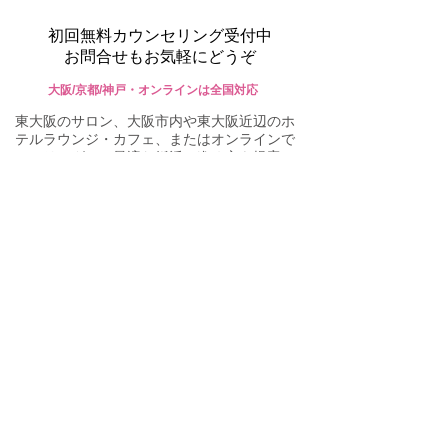
初回無料カウンセリング受付中
お問合せもお気軽にどうぞ
大阪/京都/神戸・オンラインは全国対応
東大阪のサロン、大阪市内や東大阪近辺のホ
テルラウンジ・カフェ、またはオンラインで
ヒアリングし、最適な婚活の進め方を提案し
ます。ご不明な点がありましたら、些細なこ
とでもお気軽にお問い合わせください。
mimi bridal
東大阪の結婚相談所 ミミブライダル
090-3928-5044
営業時間：11〜20時​ 火・水曜は休業
ご予約・お問合せフォーム