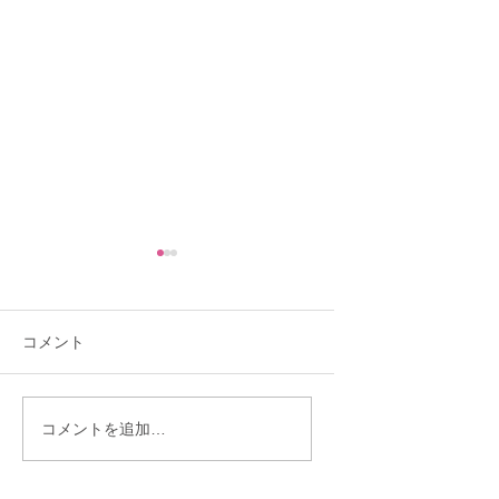
コメント
「理想を下げたくな
「30歳までに結婚
コメントを追加…
い」と言う人ほど結婚
い」——あと10ヶ
が遠のくワケ
ら始まった彼女の