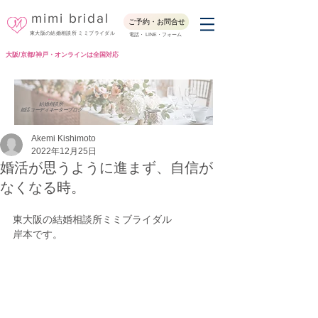
mimi bridal
ご予約・お問合せ
東大阪の結婚相談所 ミミブライダル
電話・ LINE・フォーム
大阪/京都/神戸・オンラインは全国対応
Blog
結婚相談所
婚活コーディネーターブログ
Akemi Kishimoto
2022年12月25日
婚活が思うように進まず、自信が
なくなる時。
東大阪の結婚相談所ミミブライダル
岸本です。