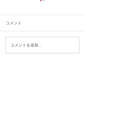
コメント
「理想を下げたくな
「30歳までに結婚
コメントを追加…
い」と言う人ほど結婚
い」——あと10ヶ
が遠のくワケ
ら始まった彼女の
物語♡