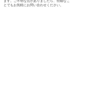
ます。ご不明な点がありましたら、些細なこ
とでもお気軽にお問い合わせください。
mimi bridal
東大阪の結婚相談所 ミミブライダル
090-3928-5044
営業時間：11〜20時​ 火・水曜は休業
ご予約・お問合せフォーム