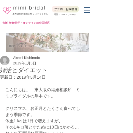
mimi bridal
ご予約・お問合せ
東大阪の結婚相談所 ミミブライダル
電話・ LINE・フォーム
大阪/京都/神戸・オンラインは全国対応
Blog
結婚相談所
婚活コーディネーターブログ
Akemi Kishimoto
2019年1月5日
婚活とダイエット
更新日：
2019年5月14日
こんにちは。　東大阪の結婚相談所　ミ
ミブライダルの岸本です。
クリスマス、お正月とたくさん食べてし
まう季節です。
体重1 kg は1日で増えますが、
その1キロ落とすために10日はかかる…