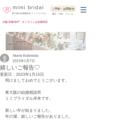
mimi bridal
ご予約・お問合せ
東大阪の結婚相談所 ミミブライダル
電話・ LINE・フォーム
大阪/京都/神戸・オンラインは全国対応
Blog
結婚相談所
婚活コーディネーターブログ
Akemi Kishimoto
2023年1月7日
嬉しいご報告♡
更新日：
2023年1月15日
明けましておめでとうございます。
東大阪の結婚相談所
ミミブライダル岸本です。
新しい年が始まりました。
年の瀬、嬉しいご報告がありました。