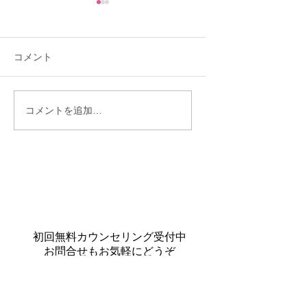
コメント
♡嬉しいご成婚報
ご成婚報告💕自社会員
コメントを追加…
様同士の嬉しいご縁に
心からの感謝をこめて
初回無料カウンセリング受付中
お問合せもお気軽にどうぞ
大阪/京都/神戸・オンラインは全国対応
東大阪のサロン、大阪市内や東大阪近辺のホ