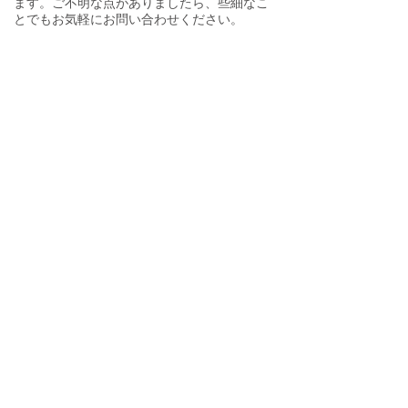
ます。ご不明な点がありましたら、些細なこ
とでもお気軽にお問い合わせください。
mimi bridal
東大阪の結婚相談所 ミミブライダル
090-3928-5044
営業時間：11〜20時​ 火・水曜は休業
ご予約・お問合せフォーム