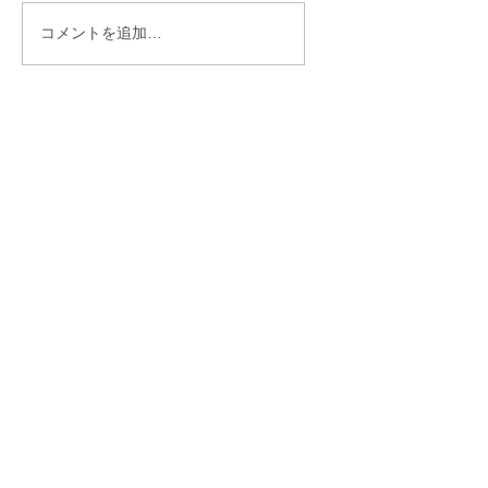
「理想を下げたくな
「30歳までに結婚
コメントを追加…
い」と言う人ほど結婚
い」——あと10ヶ
が遠のくワケ
ら始まった彼女の
物語♡