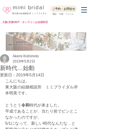
mimi bridal
ご予約・お問合せ
東大阪の結婚相談所 ミミブライダル
電話・ LINE・フォーム
大阪/京都/神戸・オンラインは全国対応
Blog
結婚相談所
婚活コーディネーターブログ
Akemi Kishimoto
2019年5月2日
新時代…始動
更新日：
2019年5月14日
こんにちは。
東大阪の結婚相談所　ミミブライダル岸
本明美です。
とうとう
令和
時代が来ました。
平成であることが、当たり前でピンとこ
なかったのですが、
5/1になって、新しい時代なんだな…と