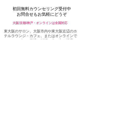
初回無料カウンセリング受付中
お問合せもお気軽にどうぞ
大阪/京都/神戸・オンラインは全国対応
東大阪のサロン、大阪市内や東大阪近辺のホ
テルラウンジ・カフェ、またはオンラインで
ヒアリングし、最適な婚活の進め方を提案し
ます。ご不明な点がありましたら、些細なこ
とでもお気軽にお問い合わせください。
mimi bridal
東大阪の結婚相談所 ミミブライダル
090-3928-5044
営業時間：11〜20時​ 火・水曜は休業
ご予約・お問合せフォーム