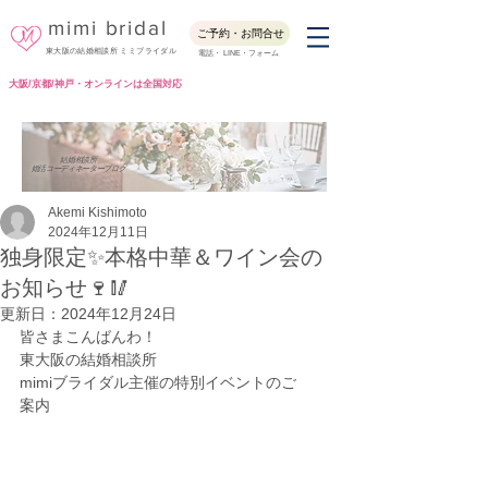
mimi bridal
ご予約・お問合せ
東大阪の結婚相談所 ミミブライダル
電話・ LINE・フォーム
大阪/京都/神戸・オンラインは全国対応
Blog
結婚相談所
婚活コーディネーターブログ
Akemi Kishimoto
2024年12月11日
独身限定✨本格中華＆ワイン会の
お知らせ🍷🥢
更新日：
2024年12月24日
皆さまこんばんわ！
東大阪の結婚相談所
mimiブライダル主催の特別イベントのご
案内