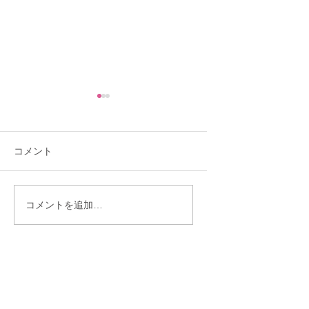
コメント
「mimiブライダルサロ
イタリアンレスト
コメントを追加…
ン会：サンドイッチ作
で婚活パーティー
りで楽しく交流♪」
催！🍷✨