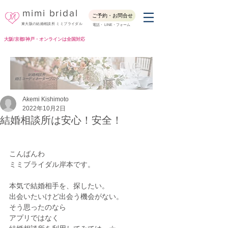
mimi bridal
ご予約・お問合せ
東大阪の結婚相談所 ミミブライダル
電話・ LINE・フォーム
大阪/京都/神戸・オンラインは全国対応
Blog
結婚相談所
婚活コーディネーターブログ
Akemi Kishimoto
2022年10月2日
結婚相談所は安心！安全！
こんばんわ
ミミブライダル岸本です。
本気で結婚相手を、探したい。
出会いたいけど出会う機会がない。
そう思ったのなら
アプリではなく