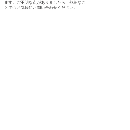
ます。ご不明な点がありましたら、些細なこ
とでもお気軽にお問い合わせください。
mimi bridal
東大阪の結婚相談所 ミミブライダル
090-3928-5044
営業時間：11〜20時​ 火・水曜は休業
ご予約・お問合せフォーム