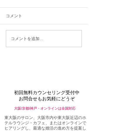
コメント
婚活を幸せに締めくく
少し気持ちにゆと
コメントを追加…
るには？
もって婚活しまし
う。
初回無料カウンセリング受付中
お問合せもお気軽にどうぞ
大阪/京都/神戸・オンラインは全国対応
東大阪のサロン、大阪市内や東大阪近辺のホ
テルラウンジ・カフェ、またはオンラインで
ヒアリングし、最適な婚活の進め方を提案し