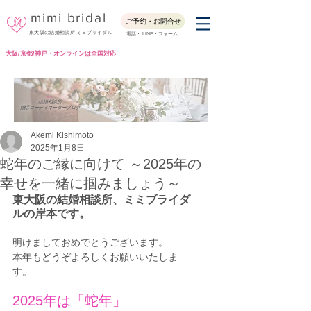
mimi bridal
ご予約・お問合せ
東大阪の結婚相談所 ミミブライダル
電話・ LINE・フォーム
大阪/京都/神戸・オンラインは全国対応
Blog
結婚相談所
婚活コーディネーターブログ
Akemi Kishimoto
2025年1月8日
蛇年のご縁に向けて ～2025年の
幸せを一緒に掴みましょう～
東大阪の結婚相談所、ミミブライダ
ルの岸本です。
明けましておめでとうございます。
本年もどうぞよろしくお願いいたしま
す。
2025年は「蛇年」