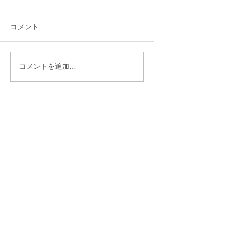
コメント
「理想を下げたくな
「30歳までに結婚
コメントを追加…
い」と言う人ほど結婚
い」——あと10ヶ
が遠のくワケ
ら始まった彼女の
物語♡
初回無料カウンセリング受付中
お問合せもお気軽にどうぞ
大阪/京都/神戸・オンラインは全国対応
東大阪のサロン、大阪市内や東大阪近辺のホ
テルラウンジ・カフェ、またはオンラインで
ヒアリングし、最適な婚活の進め方を提案し