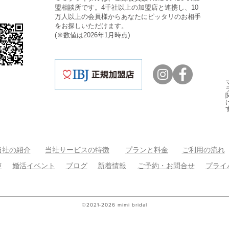
盟相談所です。4千社以上の加盟店と連携し、10
万人以上の会員様
からあなたにピッタリのお相手
をお探しいただけます。
)
(※数値
は2026年1月時点
当社の紹介
当社サービスの特徴
プランと料金
ご利用の流れ
声
婚活イベント
ブログ
新着情報
ご予約・お問合せ
プライ
©2021-2026
mimi bridal